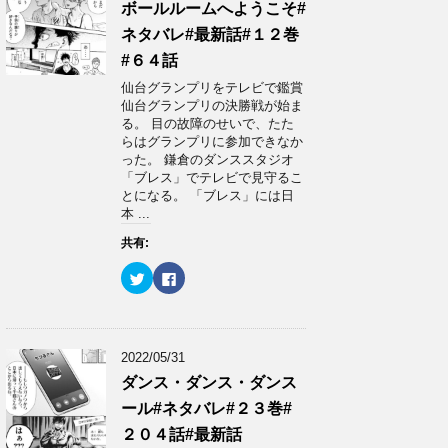
ボールルームへようこそ#
t
共
t
有
ネタバレ#最新話#１２巻
e
す
r
る
で
に
#６４話
共
は
有
ク
仙台グランプリをテレビで鑑賞
(
リ
仙台グランプリの決勝戦が始ま
新
ッ
し
ク
る。 目の故障のせいで、たた
い
し
らはグランプリに参加できなか
ウ
て
ィ
く
った。 鎌倉のダンススタジオ
ン
だ
「ブレス」でテレビで見守るこ
ド
さ
ウ
い
とになる。 「ブレス」には日
で
(
本 ...
開
新
き
し
ま
い
共有:
す
ウ
)
ィ
ン
ク
F
ド
リ
a
ウ
ッ
c
で
ク
e
開
し
b
き
て
o
ま
T
o
2022/05/31
す
w
k
)
i
で
ダンス・ダンス・ダンス
t
共
t
有
ール#ネタバレ#２３巻#
e
す
r
る
で
に
２０４話#最新話
共
は