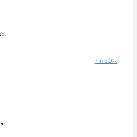
だ。
１００話へ
？