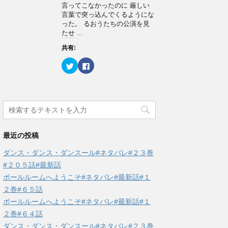
ィ
く
言ってこなかったのに 厳しい
ン
だ
言葉で突っ込んでくるようにな
ド
さ
ウ
い
った。 るおうたちの公演を見
で
(
たせ ...
開
新
き
し
ま
い
共有:
す
ウ
)
ィ
ン
ク
F
ド
リ
a
ウ
ッ
c
で
ク
e
開
し
b
き
て
o
ま
T
o
す
w
k
)
i
で
t
共
t
有
e
す
最近の投稿
r
る
で
に
共
は
ダンス・ダンス・ダンスール#ネタバレ#２３巻
有
ク
(
リ
#２０５話#最新話
新
ッ
し
ク
ボールルームへようこそ#ネタバレ#最新話#１
い
し
ウ
て
２巻#６５話
ィ
く
ン
だ
ボールルームへようこそ#ネタバレ#最新話#１
ド
さ
ウ
い
２巻#６４話
で
(
開
新
ダンス・ダンス・ダンスール#ネタバレ#２３巻