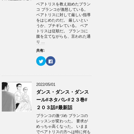
有
ク
ベアトリスを教え始めたブラン
(
リ
コ ブランコが激怒している。
新
ッ
し
ク
ベアトリスに対して厳しい指導
い
し
をはじめたのだ。 厳しいとい
ウ
て
ィ
く
うか、ブチギレている。 ベア
ン
だ
トリスは従順だ。 ブランコに
ド
さ
ウ
い
腹を立てながらも、言われた通
で
(
り ...
開
新
き
し
ま
い
共有:
す
ウ
)
ィ
ン
ク
F
ド
リ
a
ウ
ッ
c
で
ク
e
開
し
b
き
て
o
ま
T
o
2022/05/01
す
w
k
)
i
で
ダンス・ダンス・ダンス
t
共
t
有
ール#ネタバレ#２３巻#
e
す
r
る
で
に
２０３話#最新話
共
は
有
ク
ブランコの激づめ ブランコの
(
リ
レッスンが変わった。 要求が
新
ッ
し
ク
めっちゃ高くなった。 いまま
い
し
でベアトリスの方へは特に何も
ウ
て