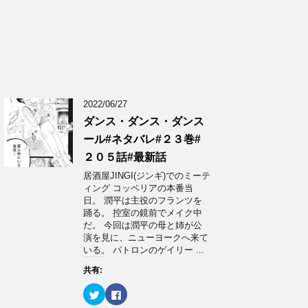
2022/06/27
ダンス・ダンス・ダンス
ール#ネタバレ#２３巻#
２０５話#最新話
居酒屋JINGI(ジンギ)でのミーテ
ィング コッペリアの本番当
日。 潤平は主役のフランツを
踊る。 控室の鏡前でメイク中
だ。 今回は潤平の母と姉が公
演を見に、ニューヨークへ来て
いる。 パトロンのゲイリー ...
共有:
ク
F
リ
a