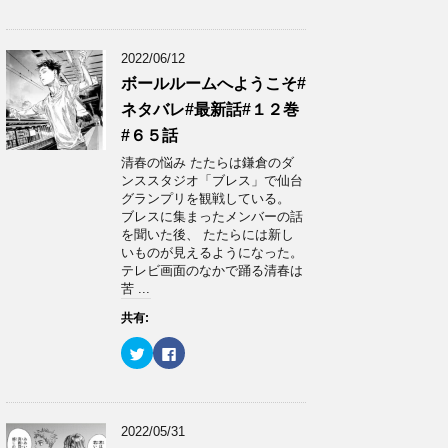
ッ
c
ク
e
し
b
て
o
T
o
2022/06/12
w
k
i
で
ボールルームへようこそ#
t
共
t
有
ネタバレ#最新話#１２巻
e
す
r
る
で
に
#６５話
共
は
有
ク
清春の悩み たたらは鎌倉のダ
(
リ
ンススタジオ「ブレス」で仙台
新
ッ
し
ク
グランプリを観戦している。
い
し
ブレスに集まったメンバーの話
ウ
て
ィ
く
を聞いた後、 たたらには新し
ン
だ
いものが見えるようになった。
ド
さ
ウ
い
テレビ画面のなかで踊る清春は
で
(
苦 ...
開
新
き
し
ま
い
共有:
す
ウ
)
ィ
ン
ク
F
ド
リ
a
ウ
ッ
c
で
ク
e
開
し
b
き
て
o
ま
T
o
2022/05/31
す
w
k
)
i
で