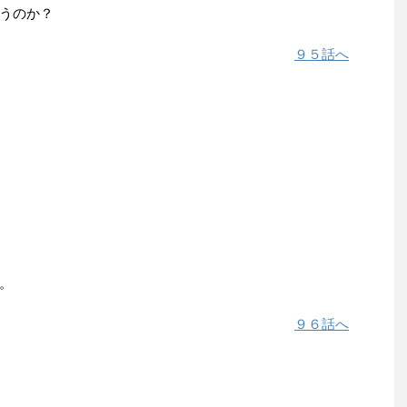
うのか？
９５話へ
。
９６話へ