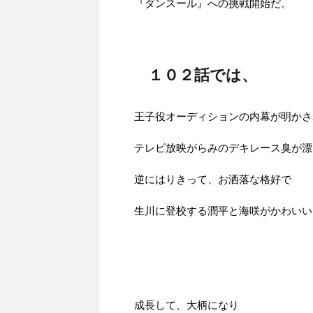
『ダンスール』への挑戦開始だ。
１０２話では、
王子役オーディションの内幕が明かさ
テレビ放映がらみのデキレース臭が漂
逆にはりきって、お洒落な格好で
生川に登校する潤平と海咲がかわいい
成長して、大柄になり