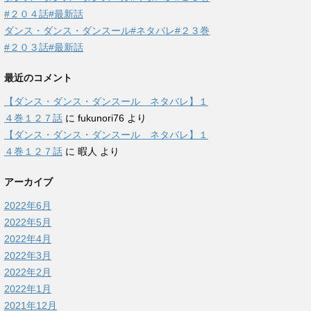
き
し
ま
い
#２０４話#最新話
す
ウ
)
ィ
ダンス・ダンス・ダンスール#ネタバレ#２３巻
ン
ド
#２０３話#最新話
ウ
で
開
き
最近のコメント
ま
す
【ダンス・ダンス・ダンスール ネタバレ】１
)
４巻１２７話
に
fukunori76
より
【ダンス・ダンス・ダンスール ネタバレ】１
４巻１２７話
に
暇人
より
アーカイブ
2022年6月
2022年5月
2022年4月
2022年3月
2022年2月
2022年1月
2021年12月