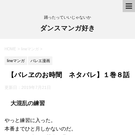
踊ったっていいじゃないか
ダンスマンガ好き
HOME
>
lineマンガ
>
lineマンガ
バレエ漫画
【バレヱのお時間 ネタバレ】１巻８話
更新日：
2019年7月21日
大混乱の練習
やっと練習に入った。
本番までひと月しかないのだ。