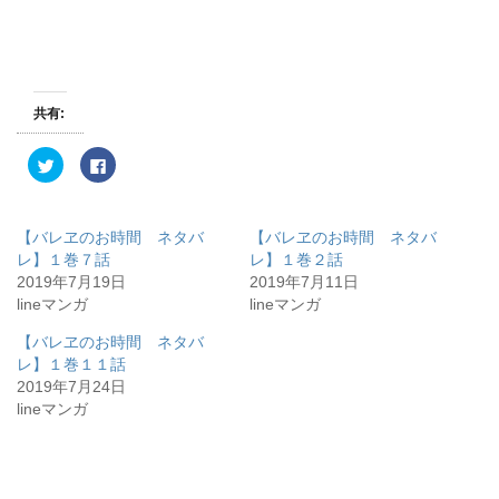
共有:
ク
F
リ
a
ッ
c
ク
e
し
b
て
o
【バレヱのお時間 ネタバ
【バレヱのお時間 ネタバ
T
o
w
k
レ】１巻７話
レ】１巻２話
i
で
2019年7月19日
2019年7月11日
t
共
t
有
lineマンガ
lineマンガ
e
す
r
る
で
に
【バレヱのお時間 ネタバ
共
は
有
ク
レ】１巻１１話
(
リ
2019年7月24日
新
ッ
し
ク
lineマンガ
い
し
ウ
て
ィ
く
ン
だ
ド
さ
ウ
い
で
(