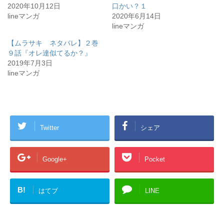
i
で
2020年10月12日
口かい？１
t
共
t
有
lineマンガ
2020年6月14日
e
す
r
る
lineマンガ
で
に
共
は
有
ク
【ムラサキ ネタバレ】２巻
(
リ
９話『オレ達似てるか？』
新
ッ
し
ク
2019年7月3日
い
し
ウ
て
lineマンガ
ィ
く
ン
だ
ド
さ
ウ
い
で
(
開
新
き
し
ま
い
す
ウ
Twitter
シェア
)
ィ
ン
ド
ウ
で
Google+
Pocket
開
き
ま
す
)
B!
はてブ
LINE