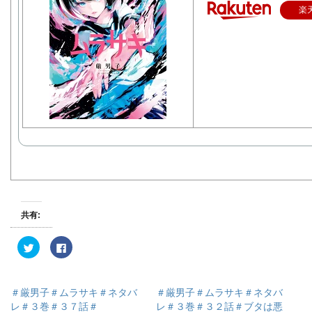
楽
共有:
ク
F
リ
a
ッ
c
ク
e
し
b
て
o
＃厳男子＃ムラサキ＃ネタバ
＃厳男子＃ムラサキ＃ネタバ
T
o
w
k
レ＃３巻＃３７話＃
レ＃３巻＃３２話＃ブタは悪