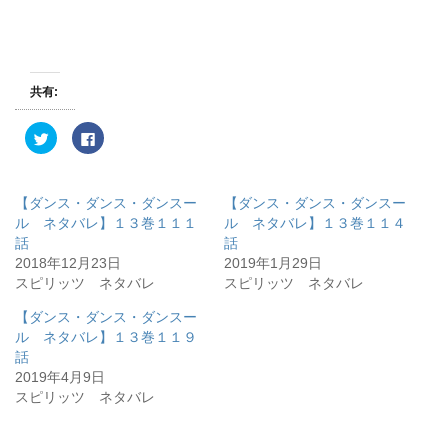
共有:
ク
F
リ
a
ッ
c
ク
e
し
b
て
o
【ダンス・ダンス・ダンスー
【ダンス・ダンス・ダンスー
T
o
w
k
ル ネタバレ】１３巻１１１
ル ネタバレ】１３巻１１４
i
で
話
話
t
共
t
有
2018年12月23日
2019年1月29日
e
す
r
る
スピリッツ ネタバレ
スピリッツ ネタバレ
で
に
共
は
有
ク
【ダンス・ダンス・ダンスー
(
リ
ル ネタバレ】１３巻１１９
新
ッ
し
ク
話
い
し
ウ
て
2019年4月9日
ィ
く
スピリッツ ネタバレ
ン
だ
ド
さ
ウ
い
で
(
開
新