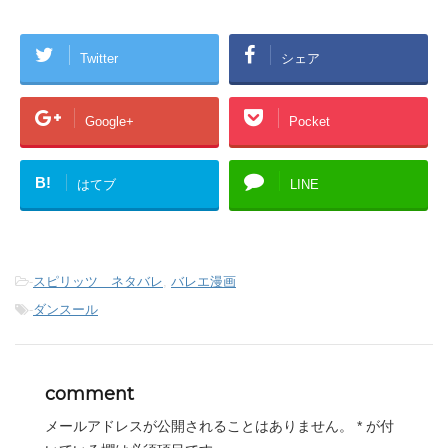
き
し
ま
い
す
ウ
)
ィ
Twitter
シェア
ン
ド
ウ
で
開
き
Google+
Pocket
ま
す
)
B!
はてブ
LINE
-
スピリッツ ネタバレ
,
バレエ漫画
-
ダンスール
comment
メールアドレスが公開されることはありません。
*
が付