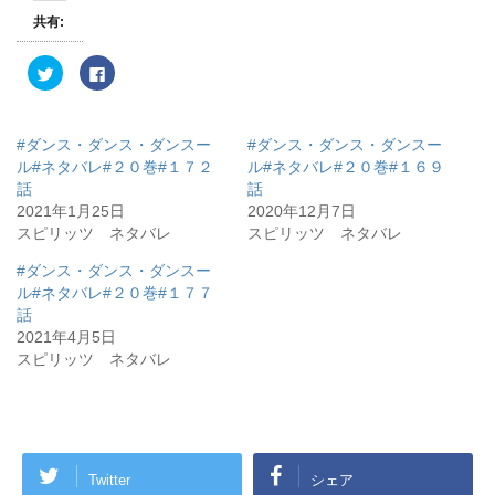
共有:
ク
F
リ
a
ッ
c
ク
e
し
b
て
o
#ダンス・ダンス・ダンスー
#ダンス・ダンス・ダンスー
T
o
w
k
ル#ネタバレ#２０巻#１７２
ル#ネタバレ#２０巻#１６９
i
で
話
話
t
共
t
有
2021年1月25日
2020年12月7日
e
す
r
る
スピリッツ ネタバレ
スピリッツ ネタバレ
で
に
共
は
有
ク
#ダンス・ダンス・ダンスー
(
リ
ル#ネタバレ#２０巻#１７７
新
ッ
し
ク
話
い
し
ウ
て
2021年4月5日
ィ
く
スピリッツ ネタバレ
ン
だ
ド
さ
ウ
い
で
(
開
新
き
し
ま
い
す
ウ
)
ィ
Twitter
シェア
ン
ド