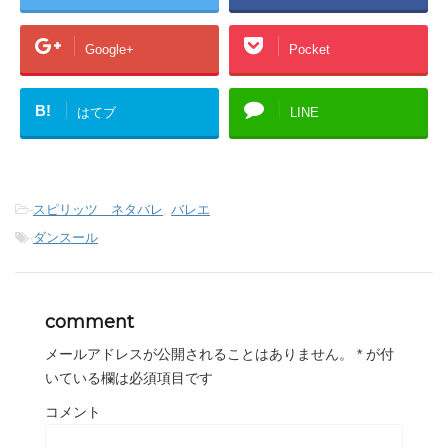
ウ
で
開
き
Google+
Pocket
ま
す
)
B!
はてブ
LINE
-
スピリッツ ネタバレ
,
バレエ
-
ダンスール
comment
メールアドレスが公開されることはありません。
*
が付
いている欄は必須項目です
コメント