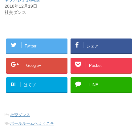
ネタバレ】2巻4話
(
リ
2018年12月19日
新
ッ
し
ク
社交ダンス
い
し
ウ
て
ィ
く
ン
だ
ド
さ
ウ
い
で
(
開
新
き
し
Twitter
シェア
ま
い
す
ウ
)
ィ
ン
ド
Google+
Pocket
ウ
で
開
き
ま
B!
す
はてブ
LINE
)
-
社交ダンス
-
ボールルームへようこそ