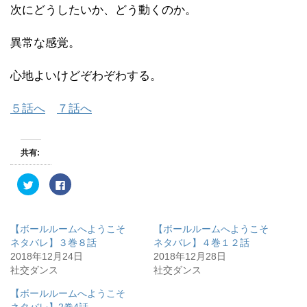
次にどうしたいか、どう動くのか。
異常な感覚。
心地よいけどぞわぞわする。
５話へ
７話へ
共有:
ク
F
リ
a
ッ
c
ク
e
し
b
て
o
【ボールルームへようこそ
【ボールルームへようこそ
T
o
w
k
ネタバレ】３巻８話
ネタバレ】４巻１２話
i
で
2018年12月24日
2018年12月28日
t
共
t
有
社交ダンス
社交ダンス
e
す
r
る
で
に
【ボールルームへようこそ
共
は
有
ク