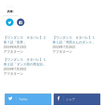
共有:
ク
F
リ
a
ッ
c
ク
e
し
b
て
o
【ワンダンス ネタバレ】２
【ワンダンス ネタバレ】１
T
o
w
k
巻７話「世界」
巻１話「湾田さんのダンス」
i
で
2019年8月19日
2019年7月26日
t
共
t
有
アフタヌーン
アフタヌーン
e
す
r
る
で
に
【ワンダンス ネタバレ】１
共
は
有
ク
巻２話「ダンス部の男女比」
(
リ
2019年7月28日
新
ッ
し
ク
アフタヌーン
い
し
ウ
て
ィ
く
ン
だ
ド
さ
ウ
い
で
(
開
新
き
し
Twitter
シェア
ま
い
す
ウ