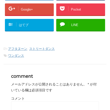
)
ィ
ン
ド
Google+
Pocket
ウ
で
開
き
ま
B!
す
はてブ
LINE
)
-
アフタヌーン
,
ストリートダンス
-
ワンダンス
comment
メールアドレスが公開されることはありません。
*
が付
いている欄は必須項目です
コメント