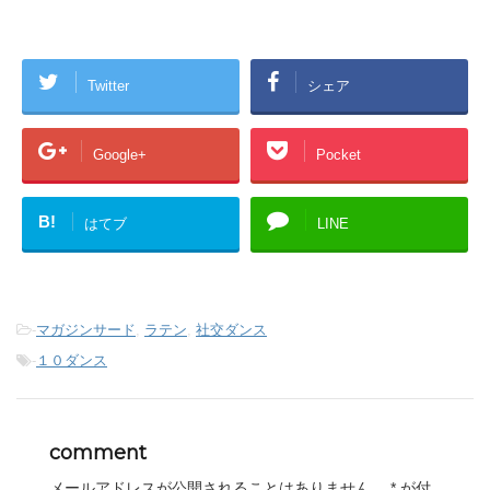
き
し
ま
い
す
ウ
)
ィ
ン
ド
Twitter
シェア
ウ
で
開
き
ま
Google+
Pocket
す
)
B!
はてブ
LINE
-
マガジンサード
,
ラテン
,
社交ダンス
-
１０ダンス
comment
メールアドレスが公開されることはありません。
*
が付