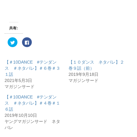
共有:
ク
F
リ
a
ッ
c
ク
e
し
b
て
o
【＃10DANCE #テンダン
【１０ダンス ネタバレ】２
T
o
w
k
ス ＃ネタバレ】＃６巻＃３
巻９話（前）
i
で
１話
2019年9月18日
t
共
t
有
2021年5月3日
マガジンサード
e
す
r
る
マガジンサード
で
に
共
は
有
ク
【＃10DANCE #テンダン
(
リ
ス ＃ネタバレ】＃４巻＃１
新
ッ
し
ク
６話
い
し
ウ
て
2019年10月10日
ィ
く
ヤングマガジンサード ネタ
ン
だ
ド
さ
バレ
ウ
い
で
(
開
新